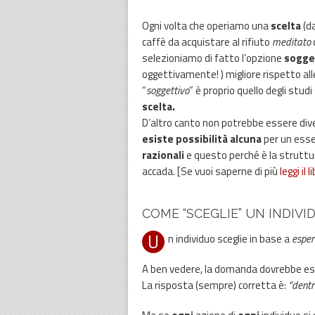
Ogni volta che operiamo una
scelta
(d
caffè da acquistare al rifiuto
meditato
selezioniamo di fatto l’opzione
sogge
oggettivamente! ) migliore rispetto all
“
soggettivo
” è proprio quello degli stud
scelta.
D’altro canto non potrebbe essere di
esiste possibilità alcuna
per un esse
razionali
e questo perché è la strutt
accada. [Se vuoi saperne di più
leggi il 
COME “SCEGLIE” UN INDIVI
U
n individuo sceglie in base a
esper
A ben vedere, la domanda dovrebbe es
La risposta (sempre) corretta è:
“dentr