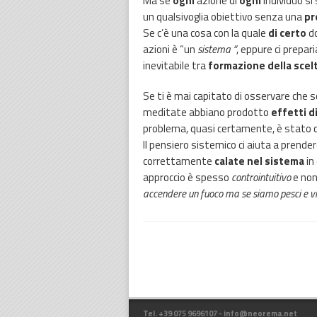
Ma se
ogni
azione di
ogni
individuo si 
un qualsivoglia obiettivo senza una
pr
Se c’è una cosa con la quale
di certo
do
azioni è “un
sistema “
, eppure ci prepar
inevitabile tra
formazione della scel
Se ti è mai capitato di osservare che 
meditate abbiano prodotto
effetti d
problema, quasi certamente, è stato
Il pensiero sistemico ci aiuta a prendere
correttamente
calate nel sistema
in
approccio è spesso
controintuitivo
e non
accendere un fuoco ma se siamo pesci e v
Tel. +39 075 9696107 - info@neorema.net