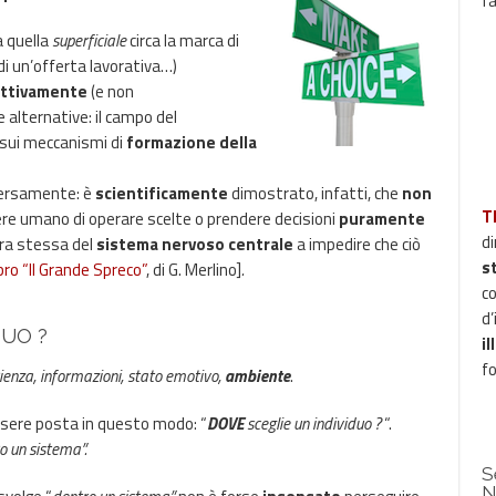
f
a quella
superficiale
circa la marca di
di un’offerta lavorativa…)
ttivamente
(e non
e alternative: il campo del
i sui meccanismi di
formazione della
versamente: è
scientificamente
dimostrato, infatti, che
non
T
re umano di operare scelte o prendere decisioni
puramente
di
ura stessa del
sistema nervoso centrale
a impedire che ciò
s
libro “Il Grande Spreco”
, di G. Merlino]
.
c
d’
DUO ?
i
f
ienza, informazioni, stato emotivo,
ambiente
.
sere posta in questo modo: “
DOVE
sceglie un individuo ?
“.
o un sistema”.
S
N