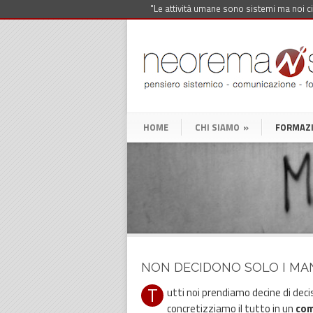
"Le attività umane sono sistemi ma noi ci
HOME
CHI SIAMO
»
FORMAZ
NON DECIDONO SOLO I M
T
utti noi prendiamo decine di deci
concretizziamo il tutto in un
co