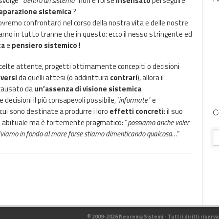
svolge “
dentro un sistema”
non è forse
insensato
perseguire
eparazione sistemica
?
vremo confrontarci nel corso della nostra vita e delle nostre
iamo in tutto tranne che in questo: ecco il nesso stringente ed
ta
e
pensiero sistemico !
scelte attente, progetti ottimamente concepiti o decisioni
iversi
da quelli attesi (o addirittura
contrari
), allora il
 causato da
un’assenza di visione sistemica
.
 decisioni il più consapevoli possibile, ‘
informate
’ e
 cui sono destinate a produrre i loro
effetti concreti
: il suo
C
 abituale ma è fortemente pragmatico: “
possiamo anche voler
iviamo in fondo al mare forse stiamo dimenticando qualcosa…
”
© 2009-2026 Neorema Sistemi - Tutti i diritti riserva