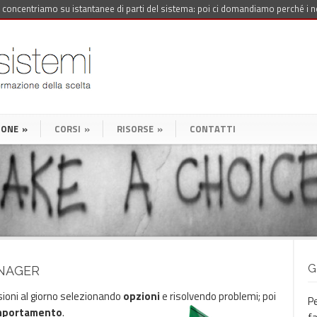
 concentriamo su istantanee di parti del sistema: poi ci domandiamo perché i n
IONE
»
CORSI
»
RISORSE
»
CONTATTI
G
ANAGER
sioni al giorno selezionando
opzioni
e risolvendo problemi; poi
Pe
mportamento
.