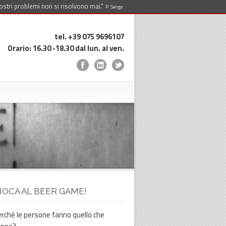
ostri problemi non si risolvono mai."
P. Senge
tel. +39 075 9696107
Orario: 16.30 -18.30 dal lun. al ven.
IOCA AL BEER GAME!
rché le persone fanno quello che