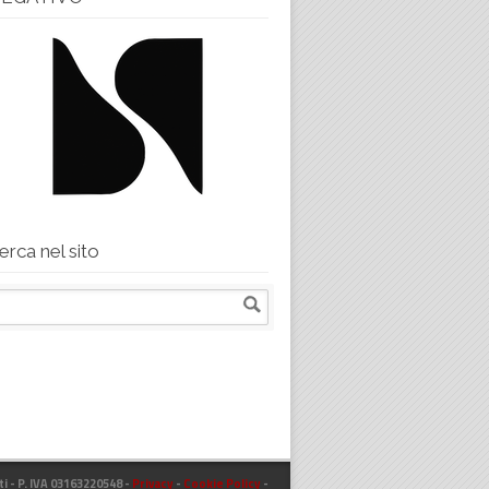
erca nel sito
ti - P. IVA 03163220548 -
Privacy
-
Cookie Policy
-