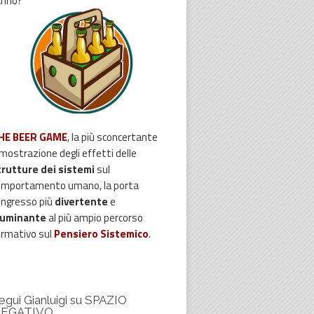
anno?
HE BEER GAME
, la più sconcertante
mostrazione degli effetti delle
trutture dei sistemi
sul
omportamento umano, la porta
ingresso più
divertente
e
lluminante
al più ampio percorso
ormativo sul
Pensiero Sistemico
.
egui Gianluigi su SPAZIO
EGATIVO